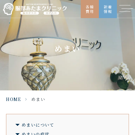
各種
新着
費用
情報
め
ま
い
めまい
HOME
>
めまい
めまいについて
めまいの症状