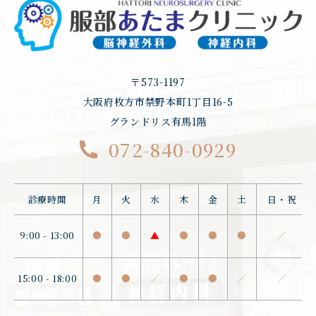
〒573-1197
大阪府枚方市禁野本町1丁目16-5
グランドリス有馬1階
072-840-0929
診療時間
月
火
水
木
金
土
日・祝
9:00 - 13:00
●
●
▲
●
●
●
／
15:00 - 18:00
●
●
／
●
●
／
／