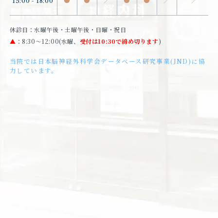
15:00 - 18:00
●
●
／
●
●
／
／
休診日：水曜午後・土曜午後・日曜・祝日
▲
：8:30〜12:00(水曜、
受付は10:30で締め切ります
)
当院では日本脳神経外科学会データベース研究事業(JND)に協
力しています。