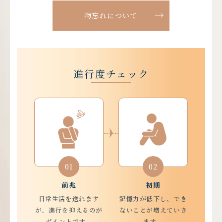
物忘れについて
進行度チェック
01
02
01
02
前兆
初期
03
04
日常生活を送れます
記憶力が低下し、でき
が、進行を抑えるのが
ないことが増えていき
ポイントです。
ます。