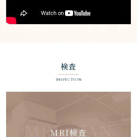
検査
INSPECTION
MRI SCAN
MRI検査