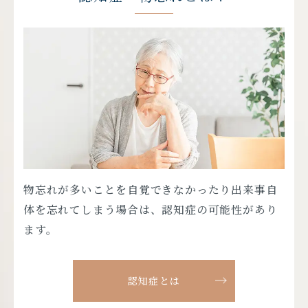
物忘れが多いことを自覚できなかったり出来事自
食事・運動・睡眠の質を見直し、生活習慣を整え
家族だけで認知症患者をサポートすることは大変
体を忘れてしまう場合は、認知症の可能性があり
ることが大変重要になります。
な苦労が伴います。私たちと一緒に、少しでも良
ます。
い方策を考えましょう
認知症の予防について
当院医師からの
認知症とは
メッセージ