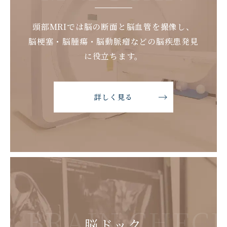
頭部MRIでは脳の断面と脳血管を撮像し、
脳梗塞・脳腫瘍・脳動脈瘤などの脳疾患発見
に役立ちます。
詳しく見る
BRAIN CHEC
脳ドック