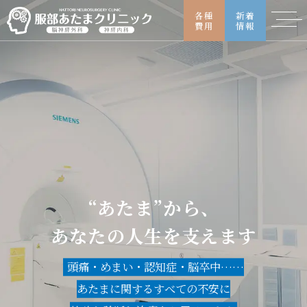
各種
新着
費用
情報
HOME
“あたま”から、
あなたの人生を支えます
頭痛・めまい・認知症・脳卒中……
あたまに関するすべての不安に