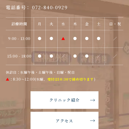
電話番号
：
072-840-0929
診療時間
月
火
水
木
金
土
日・祝
9:00 - 13:00
●
●
▲
●
●
●
／
15:00 - 18:00
●
●
／
●
●
／
／
休診日：水曜午後・土曜午後・日曜・祝日
▲
：8:30〜12:00(水曜、
受付は10:30で締め切ります
)
クリニック紹介
アクセス